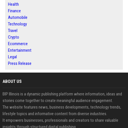
Health
Finance
Automobile
Technology
Travel
Crypto
Ecommerce
Entertainment
Legal
Press Release
ABOUT US
BIP Illinois is a dynamic publishing platform where information, ideas and
stories come together to create meaningful audience engagement.
The website features news, business developments, technology trends,
lifestyle topics and informative content from diverse industries.
It empowers businesses, professionals and creators to share valuable
insights through structured digital publishing.