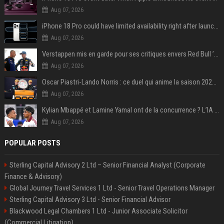
Aug 07, 2026
iPhone 18 Pro could have limited availability right after launch: report
Aug 07, 2026
Verstappen mis en garde pour ses critiques envers Red Bull ’qui vont parfois trop loin’
Aug 07, 2026
Oscar Piastri-Lando Norris : ce duel qui anime la saison 2025 de Formule 1
Aug 07, 2026
Kylian Mbappé et Lamine Yamal ont de la concurrence ? L’IA annonce les 5 joueurs qui vont dominer le football dans les années à venir !
Aug 07, 2026
POPULAR POSTS
Sterling Capital Advisory 2 Ltd – Senior Financial Analyst (Corporate
Finance & Advisory)
Global Journey Travel Services 1 Ltd - Senior Travel Operations Manager
Sterling Capital Advisory 3 Ltd - Senior Financial Advisor
Blackwood Legal Chambers 1 Ltd - Junior Associate Solicitor
(Commercial Litigation)