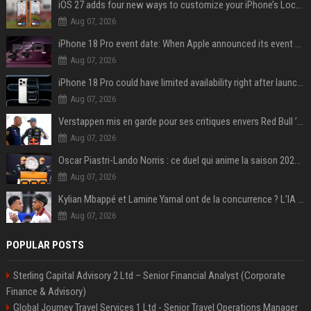
iOS 27 adds four new ways to customize your iPhone’s Lock Screen
Aug 07, 2026
iPhone 18 Pro event date: When Apple announced its event over the last six years
Aug 07, 2026
iPhone 18 Pro could have limited availability right after launch: report
Aug 07, 2026
Verstappen mis en garde pour ses critiques envers Red Bull ’qui vont parfois trop loin’
Aug 07, 2026
Oscar Piastri-Lando Norris : ce duel qui anime la saison 2025 de Formule 1
Aug 07, 2026
Kylian Mbappé et Lamine Yamal ont de la concurrence ? L’IA annonce les 5 joueurs qui vont dominer le football dans les années à venir !
Aug 07, 2026
POPULAR POSTS
Sterling Capital Advisory 2 Ltd – Senior Financial Analyst (Corporate
Finance & Advisory)
Global Journey Travel Services 1 Ltd - Senior Travel Operations Manager