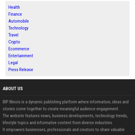
Health
Finance
Automobile
Technology
Travel
Crypto
Ecommerce
Entertainment
Legal
Press Release
ABOUT US
BIP Illinois is a dynamic publishing platform where information, ideas and
stories come together to create meaningful audience engagement.
The website features news, business developments, technology trends,
lifestyle topics and informative content from diverse industries.
It empowers businesses, professionals and creators to share valuable