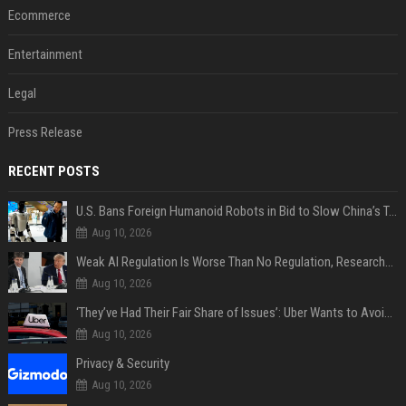
Ecommerce
Entertainment
Legal
Press Release
RECENT POSTS
U.S. Bans Foreign Humanoid Robots in Bid to Slow China’s Tech Explosion
Aug 10, 2026
Weak AI Regulation Is Worse Than No Regulation, Researchers Claim
Aug 10, 2026
‘They’ve Had Their Fair Share of Issues’: Uber Wants to Avoid Tech Backlash While Building Its Giant Robotaxi Fleet
Aug 10, 2026
Privacy & Security
Aug 10, 2026